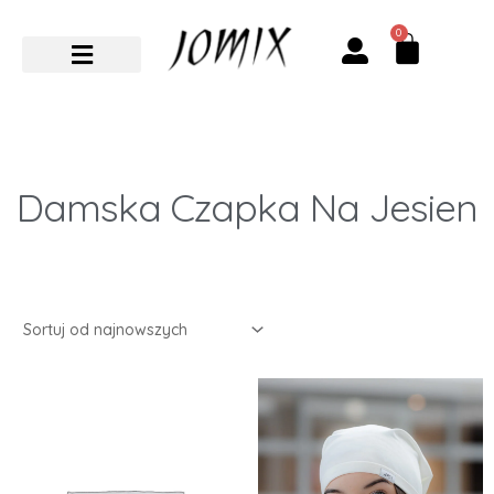
Przejdź
0
Cart
do
treści
Damska Czapka Na Jesien