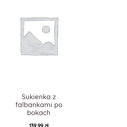
Sukienka z
falbankami po
bokach
139,99
zł