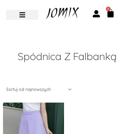
Przejdź
0
Cart
do
treści
Spódnica Z Falbanką