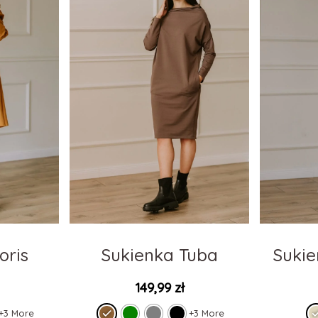
oris
Sukienka Tuba
Sukie
149,99
zł
+3 More
+3 More