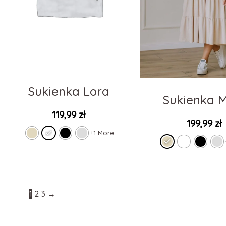
Sukienka Lora
Sukienka 
119,99
zł
199,99
zł
+1 More
1
2
3
→