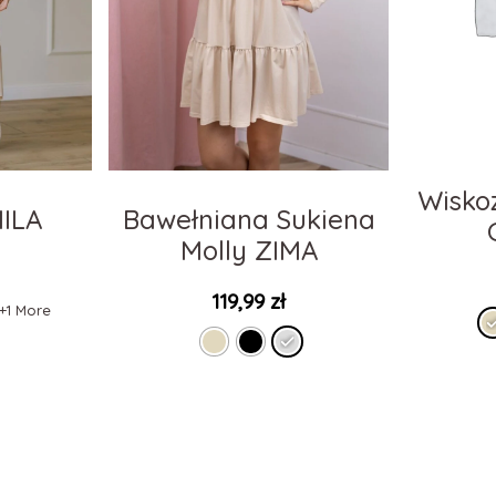
Wisko
MILA
Bawełniana Sukiena
Molly ZIMA
119,99
zł
+1 More