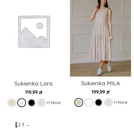
Sukienka MILA
Sukienka Lora
199,99
zł
119,99
zł
+1 More
+1 More
1
2
3
→