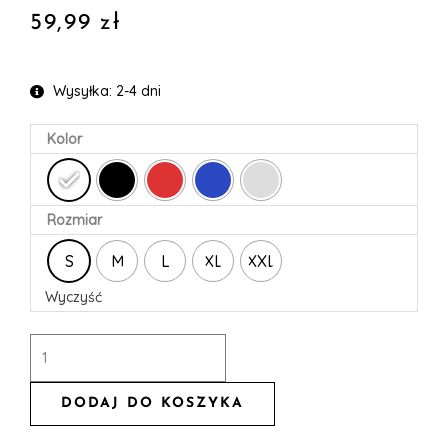
59,99
zł
Wysyłka: 2-4 dni
ilość
Kolor
Bluzka
classic
z
Rozmiar
suwakami
S
M
L
XL
XXL
Wyczyść
DODAJ DO KOSZYKA